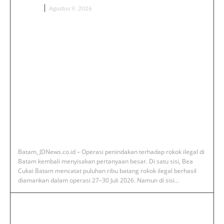
BERITA
Agustus 9, 2026
‎Batam, JDNews.co.id – Operasi penindakan terhadap rokok ilegal di
Batam kembali menyisakan pertanyaan besar. Di satu sisi, Bea
Cukai Batam mencatat puluhan ribu batang rokok ilegal berhasil
diamankan dalam operasi 27–30 Juli 2026. Namun di sisi...
‎Deputi Imigrasi dan Pemasyarakatan
Kemenko Kumham Imipas Kunjungi