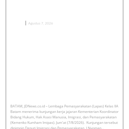
Lapas Batam, Overstaying dan
KUHP Baru Jadi Sorotan
BERITA
Agustus 7, 2026
‎BATAM, JDNews.co.id – Lembaga Pemasyarakatan (Lapas) Kelas IIA
Batam menerima kunjungan kerja jajaran Kementerian Koordinator
Bidang Hukum, Hak Asasi Manusia, Imigrasi, dan Pemasyarakatan
(Kemenko Kumham Imipas). Jum'at (7/8/2026). ‎ ‎Kunjungan tersebut
dipimpin Deputi Imigrasi dan Pemasyarakatan, I Nyoman...