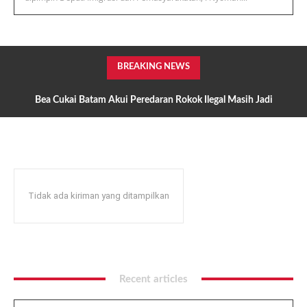
BREAKING NEWS
Bea Cukai Batam Akui Peredaran Rokok Ilegal Masih Jadi
Perhatian, Hmind dan Manchester Disorot Hulu Rantai Pasok
Mulai Diburu?
Tidak ada kiriman yang ditampilkan
Recent articles