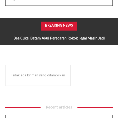
BREAKING NEWS
Bea Cukai Batam Akui Peredaran Rokok Ilegal Masih Jadi
Perhatian, Hmind dan Manchester Disorot Hulu Rantai Pasok
Mulai Diburu?
Tidak ada kiriman yang ditampilkan
Recent articles