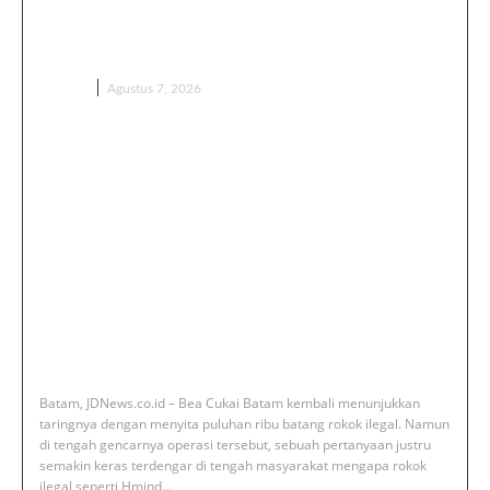
Beredar Mafia Rokok Ilegal Kebal
Hukum atau Kuat Setoran?
BERITA
Agustus 7, 2026
‎Batam, JDNews.co.id – Bea Cukai Batam kembali menunjukkan
taringnya dengan menyita puluhan ribu batang rokok ilegal. Namun
di tengah gencarnya operasi tersebut, sebuah pertanyaan justru
semakin keras terdengar di tengah masyarakat mengapa rokok
ilegal seperti Hmind...