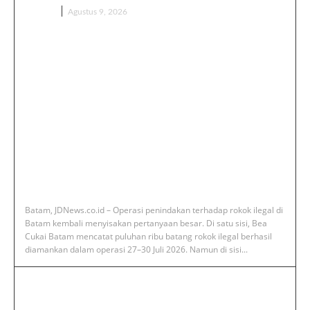
BERITA
Agustus 9, 2026
‎Batam, JDNews.co.id – Operasi penindakan terhadap rokok ilegal di
Batam kembali menyisakan pertanyaan besar. Di satu sisi, Bea
Cukai Batam mencatat puluhan ribu batang rokok ilegal berhasil
diamankan dalam operasi 27–30 Juli 2026. Namun di sisi...
‎Bea Cukai Batam Rajin Sikat Kios,
Hmind dan Manchester Masih