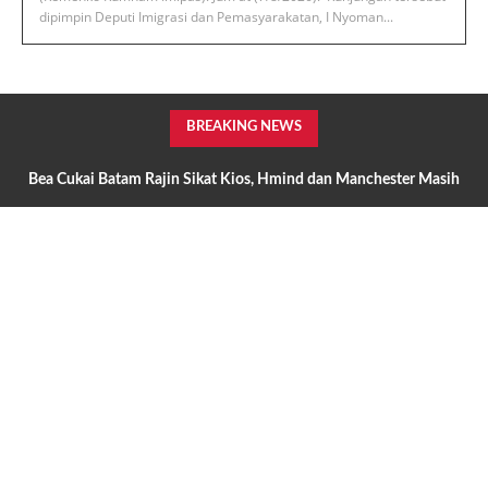
dipimpin Deputi Imigrasi dan Pemasyarakatan, I Nyoman...
BREAKING NEWS
‎Bea Cukai Batam Rajin Sikat Kios, Hmind dan Manchester Masih
Beredar Mafia Rokok Ilegal Kebal Hukum atau Kuat Setoran?