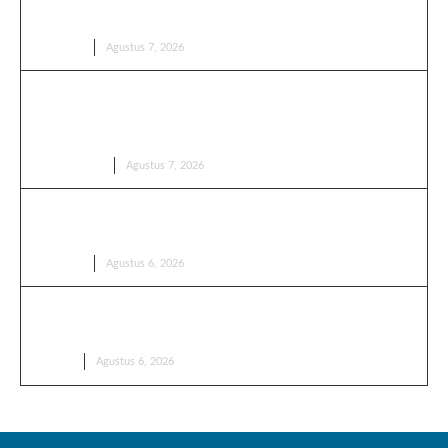
Higienis
EDUKASI
Agustus 7, 2026
Mengapa Bermusyawarah Itu Penting? Ternyata Ini
Rahasia Mengambil Keputusan yang Adil dan
Bijaksana
PENDIDIKAN
Agustus 7, 2026
Jangan Anggap Sepele! Kaos Kaki Ternyata Punya
Banyak Fungsi yang Jarang Disadari
EDUKASI
Agustus 6, 2026
Momoyo Jadi Minuman Favorit Anak Muda! Ini
Alasan Rasanya Selalu Bikin Ketagihan
BERITA
Agustus 6, 2026