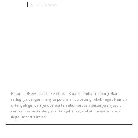
BERITA
Agustus 7, 2026
‎Batam, JDNews.co.id – Bea Cukai Batam kembali menunjukkan
taringnya dengan menyita puluhan ribu batang rokok ilegal. Namun
di tengah gencarnya operasi tersebut, sebuah pertanyaan justru
semakin keras terdengar di tengah masyarakat mengapa rokok
ilegal seperti Hmind...
‎Deputi Imigrasi dan Pemasyarakatan