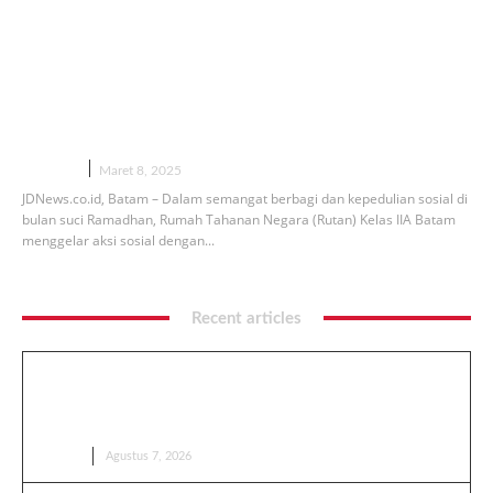
Ramadhan Penuh Berkah, Rutan Batam
dan Dharma Wanita Persatuan Berbagi
Takjil Gratis
DAERAH
Maret 8, 2025
JDNews.co.id, Batam – Dalam semangat berbagi dan kepedulian sosial di
bulan suci Ramadhan, Rumah Tahanan Negara (Rutan) Kelas IIA Batam
menggelar aksi sosial dengan...
Recent articles
‎Bea Cukai Batam Rajin Sikat Kios, Hmind dan
Manchester Masih Beredar Mafia Rokok Ilegal Kebal
Hukum atau Kuat Setoran?
BERITA
Agustus 7, 2026