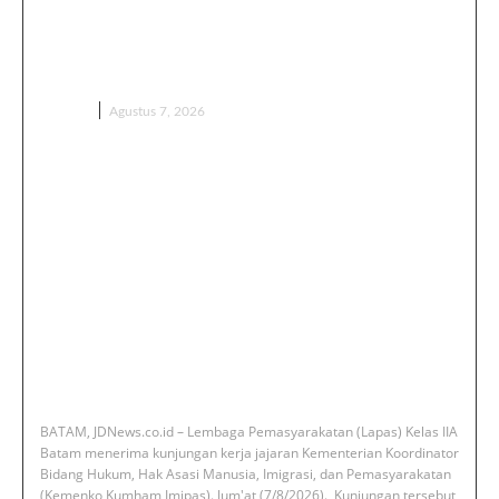
Kemenko Kumham Imipas Kunjungi
Lapas Batam, Overstaying dan
KUHP Baru Jadi Sorotan
BERITA
Agustus 7, 2026
‎BATAM, JDNews.co.id – Lembaga Pemasyarakatan (Lapas) Kelas IIA
Batam menerima kunjungan kerja jajaran Kementerian Koordinator
Bidang Hukum, Hak Asasi Manusia, Imigrasi, dan Pemasyarakatan
(Kemenko Kumham Imipas). Jum'at (7/8/2026). ‎ ‎Kunjungan tersebut