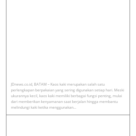
JDnews.co.id, BATAM – Kaos kaki merupakan salah satu
perlengkapan berpakaian yang sering digunakan setiap hari. Meski
ukurannya kecil, kaos kaki memiliki berbagai fungsi penting, mulai
dari memberikan kenyamanan saat berjalan hingga membantu
melindungi kaki ketika menggunakan...
Momoyo Jadi Minuman Favorit
Anak Muda! Ini Alasan Rasanya