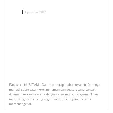
Selalu Bikin Ketagihan
BERITA
Agustus 6, 2026
JDnews.co.id, BATAM – Dalam beberapa tahun terakhir, Momoyo
menjadi salah satu merek minuman dan dessert yang banyak
digemari, terutama oleh kalangan anak muda. Beragam pilihan
menu dengan rasa yang segar dan tampilan yang menarik
membuat gerai...