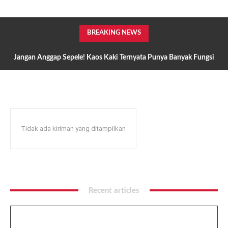
BREAKING NEWS
Jangan Anggap Sepele! Kaos Kaki Ternyata Punya Banyak Fungsi
yang Jarang Disadari
Tidak ada kiriman yang ditampilkan
Recent articles
Jangan Anggap Sepele! Kaos Kaki Ternyata Punya