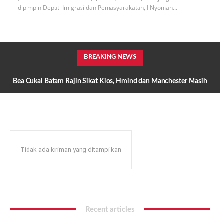
dipimpin Deputi Imigrasi dan Pemasyarakatan, I Nyoman...
BREAKING NEWS
‎Bea Cukai Batam Rajin Sikat Kios, Hmind dan Manchester Masih
Beredar Mafia Rokok Ilegal Kebal Hukum atau Kuat Setoran?
Tidak ada kiriman yang ditampilkan
Recent articles