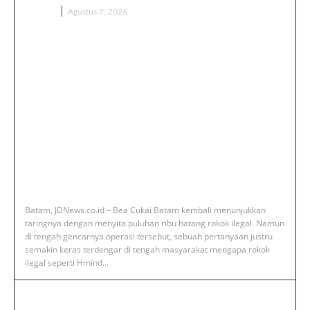
BERITA
Agustus 7, 2026
‎Batam, JDNews.co.id – Bea Cukai Batam kembali menunjukkan
taringnya dengan menyita puluhan ribu batang rokok ilegal. Namun
di tengah gencarnya operasi tersebut, sebuah pertanyaan justru
semakin keras terdengar di tengah masyarakat mengapa rokok
ilegal seperti Hmind...
‎Deputi Imigrasi dan Pemasyarakatan