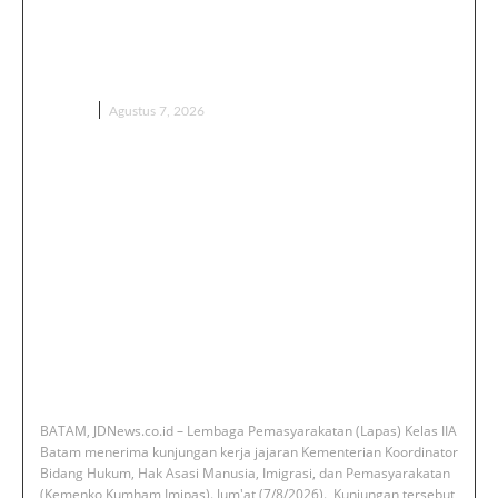
Kemenko Kumham Imipas Kunjungi
Lapas Batam, Overstaying dan
KUHP Baru Jadi Sorotan
BERITA
Agustus 7, 2026
‎BATAM, JDNews.co.id – Lembaga Pemasyarakatan (Lapas) Kelas IIA
Batam menerima kunjungan kerja jajaran Kementerian Koordinator
Bidang Hukum, Hak Asasi Manusia, Imigrasi, dan Pemasyarakatan
(Kemenko Kumham Imipas). Jum'at (7/8/2026). ‎ ‎Kunjungan tersebut