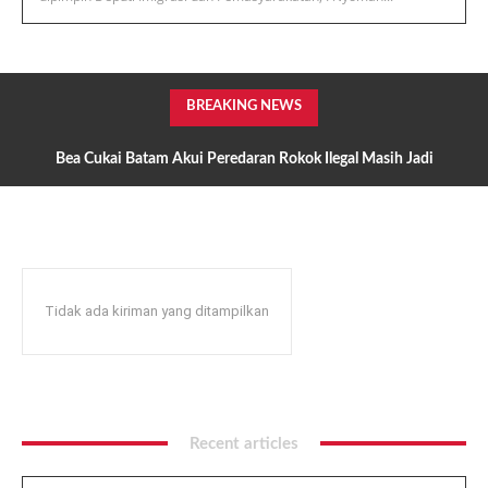
BREAKING NEWS
Bea Cukai Batam Akui Peredaran Rokok Ilegal Masih Jadi
Perhatian, Hmind dan Manchester Disorot Hulu Rantai Pasok
Mulai Diburu?
Tidak ada kiriman yang ditampilkan
Recent articles