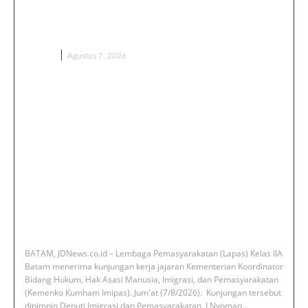
Lapas Batam, Overstaying dan
KUHP Baru Jadi Sorotan
BERITA
Agustus 7, 2026
‎BATAM, JDNews.co.id – Lembaga Pemasyarakatan (Lapas) Kelas IIA
Batam menerima kunjungan kerja jajaran Kementerian Koordinator
Bidang Hukum, Hak Asasi Manusia, Imigrasi, dan Pemasyarakatan
(Kemenko Kumham Imipas). Jum'at (7/8/2026). ‎ ‎Kunjungan tersebut
dipimpin Deputi Imigrasi dan Pemasyarakatan, I Nyoman...