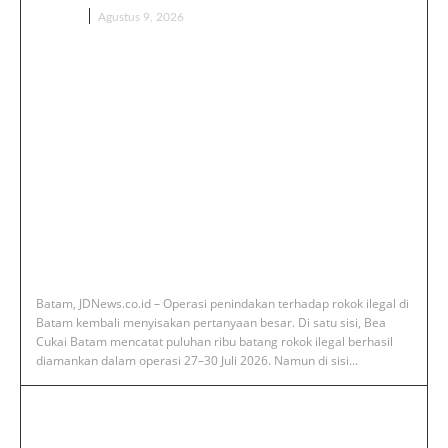
BERITA
Agustus 9, 2026
‎Batam, JDNews.co.id – Operasi penindakan terhadap rokok ilegal di
Batam kembali menyisakan pertanyaan besar. Di satu sisi, Bea
Cukai Batam mencatat puluhan ribu batang rokok ilegal berhasil
diamankan dalam operasi 27–30 Juli 2026. Namun di sisi...
‎Deputi Imigrasi dan Pemasyarakatan
Kemenko Kumham Imipas Kunjungi