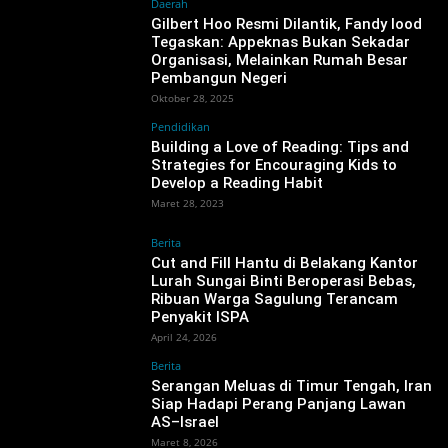
Daerah
Gilbert Hoo Resmi Dilantik, Fandy Iood
Tegaskan: Appeknas Bukan Sekadar
Organisasi, Melainkan Rumah Besar
Pembangun Negeri
Oktober 28, 2025
Pendidikan
Building a Love of Reading: Tips and
Strategies for Encouraging Kids to
Develop a Reading Habit
Maret 28, 2023
Berita
‎Cut and Fill Hantu di Belakang Kantor
Lurah Sungai Binti Beroperasi Bebas,
Ribuan Warga Sagulung Terancam
Penyakit ISPA
April 24, 2026
Berita
Serangan Meluas di Timur Tengah, Iran
Siap Hadapi Perang Panjang Lawan
AS–Israel
Maret 8, 2026