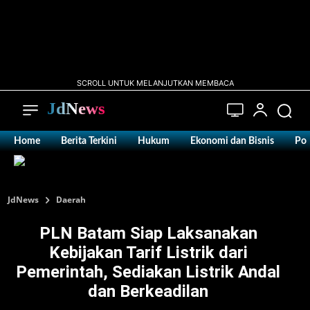
SCROLL UNTUK MELANJUTKAN MEMBACA
JdNews
Home
Berita Terkini
Hukum
Ekonomi dan Bisnis
Pol
JdNews
Daerah
PLN Batam Siap Laksanakan
Kebijakan Tarif Listrik dari
Pemerintah, Sediakan Listrik Andal
dan Berkeadilan