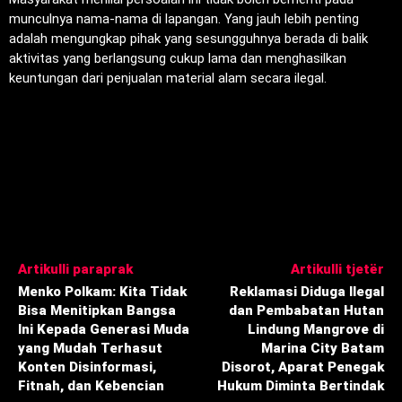
munculnya nama-nama di lapangan. Yang jauh lebih penting
adalah mengungkap pihak yang sesungguhnya berada di balik
aktivitas yang berlangsung cukup lama dan menghasilkan
keuntungan dari penjualan material alam secara ilegal.
Artikulli paraprak
Artikulli tjetër
Menko Polkam: Kita Tidak
‎Reklamasi Diduga Ilegal
Bisa Menitipkan Bangsa
dan Pembabatan Hutan
Ini Kepada Generasi Muda
Lindung Mangrove di
yang Mudah Terhasut
Marina City Batam
Konten Disinformasi,
Disorot, Aparat Penegak
Fitnah, dan Kebencian
Hukum Diminta Bertindak