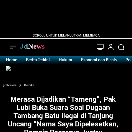
SCROLL UNTUK MELANJUTKAN MEMBACA
JdNews
Home
Berita Terkini
Hukum
Ekonomi dan Bisnis
Pol
JdNews
Berita
‎Merasa Dijadikan “Tameng”, Pak
Lubi Buka Suara Soal Dugaan
Tambang Batu Ilegal di Tanjung
Uncang “Nama Saya Dipelesetkan,