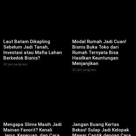
‎Laut Batam Dikapling
Modal Rumah Jadi Cuan!
Sebelum Jadi Tanah,
Bisnis Buka Toko dari
Investasi atau Mafia Lahan
Rumah Ternyata Bisa
Berkedok Bisnis?
Hasilkan Keuntungan
Menjanjikan
20 jam yang lalu
22 jam yang lalu
Mengapa Slime Masih Jadi
Jangan Buang Kertas
Mainan Favorit? Kenali
Bekas! Sulap Jadi Kelopak
Jenis, Keseruan, dan Cara
Mawar Cantik dengan Cara