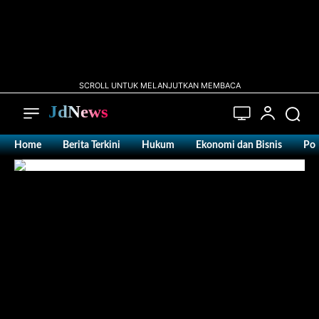
SCROLL UNTUK MELANJUTKAN MEMBACA
JdNews
Home
Berita Terkini
Hukum
Ekonomi dan Bisnis
Pol