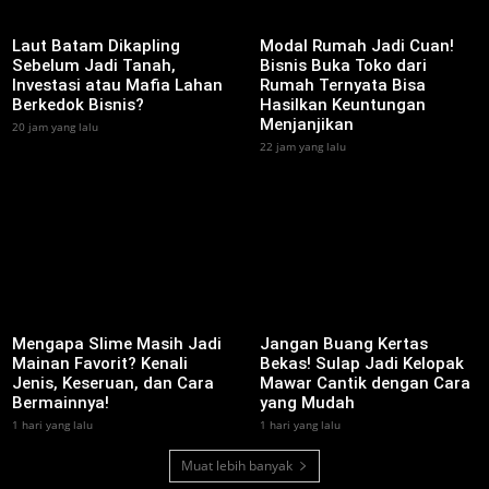
‎Laut Batam Dikapling
Modal Rumah Jadi Cuan!
Sebelum Jadi Tanah,
Bisnis Buka Toko dari
Investasi atau Mafia Lahan
Rumah Ternyata Bisa
Berkedok Bisnis?
Hasilkan Keuntungan
Menjanjikan
20 jam yang lalu
22 jam yang lalu
Mengapa Slime Masih Jadi
Jangan Buang Kertas
Mainan Favorit? Kenali
Bekas! Sulap Jadi Kelopak
Jenis, Keseruan, dan Cara
Mawar Cantik dengan Cara
Bermainnya!
yang Mudah
1 hari yang lalu
1 hari yang lalu
Muat lebih banyak