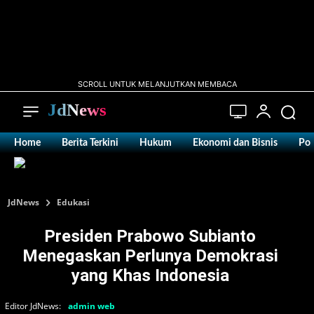
SCROLL UNTUK MELANJUTKAN MEMBACA
JdNews
Home
Berita Terkini
Hukum
Ekonomi dan Bisnis
Pol
JdNews
Edukasi
Presiden Prabowo Subianto
Menegaskan Perlunya Demokrasi
yang Khas Indonesia
Editor JdNews:
admin web