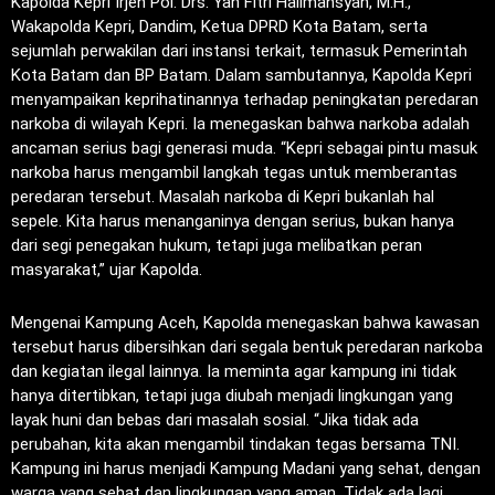
Kapolda Kepri Irjen Pol. Drs. Yan Fitri Halimansyah, M.H.,
Wakapolda Kepri, Dandim, Ketua DPRD Kota Batam, serta
sejumlah perwakilan dari instansi terkait, termasuk Pemerintah
Kota Batam dan BP Batam. Dalam sambutannya, Kapolda Kepri
menyampaikan keprihatinannya terhadap peningkatan peredaran
narkoba di wilayah Kepri. Ia menegaskan bahwa narkoba adalah
ancaman serius bagi generasi muda. “Kepri sebagai pintu masuk
narkoba harus mengambil langkah tegas untuk memberantas
peredaran tersebut. Masalah narkoba di Kepri bukanlah hal
sepele. Kita harus menanganinya dengan serius, bukan hanya
dari segi penegakan hukum, tetapi juga melibatkan peran
masyarakat,” ujar Kapolda.
Mengenai Kampung Aceh, Kapolda menegaskan bahwa kawasan
tersebut harus dibersihkan dari segala bentuk peredaran narkoba
dan kegiatan ilegal lainnya. Ia meminta agar kampung ini tidak
hanya ditertibkan, tetapi juga diubah menjadi lingkungan yang
layak huni dan bebas dari masalah sosial. “Jika tidak ada
perubahan, kita akan mengambil tindakan tegas bersama TNI.
Kampung ini harus menjadi Kampung Madani yang sehat, dengan
warga yang sehat dan lingkungan yang aman. Tidak ada lagi