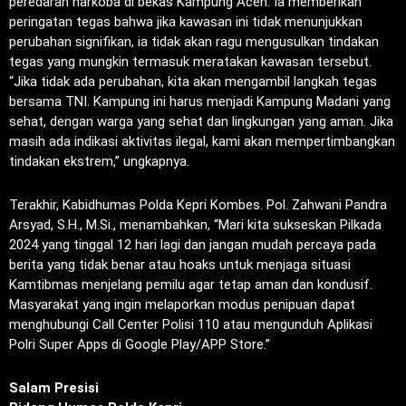
peredaran narkoba di bekas Kampung Aceh. Ia memberikan
peringatan tegas bahwa jika kawasan ini tidak menunjukkan
perubahan signifikan, ia tidak akan ragu mengusulkan tindakan
tegas yang mungkin termasuk meratakan kawasan tersebut.
“Jika tidak ada perubahan, kita akan mengambil langkah tegas
bersama TNI. Kampung ini harus menjadi Kampung Madani yang
sehat, dengan warga yang sehat dan lingkungan yang aman. Jika
masih ada indikasi aktivitas ilegal, kami akan mempertimbangkan
tindakan ekstrem,” ungkapnya.
Terakhir, Kabidhumas Polda Kepri Kombes. Pol. Zahwani Pandra
Arsyad, S.H., M.Si., menambahkan, “Mari kita sukseskan Pilkada
2024 yang tinggal 12 hari lagi dan jangan mudah percaya pada
berita yang tidak benar atau hoaks untuk menjaga situasi
Kamtibmas menjelang pemilu agar tetap aman dan kondusif.
Masyarakat yang ingin melaporkan modus penipuan dapat
menghubungi Call Center Polisi 110 atau mengunduh Aplikasi
Polri Super Apps di Google Play/APP Store.”
Salam Presisi