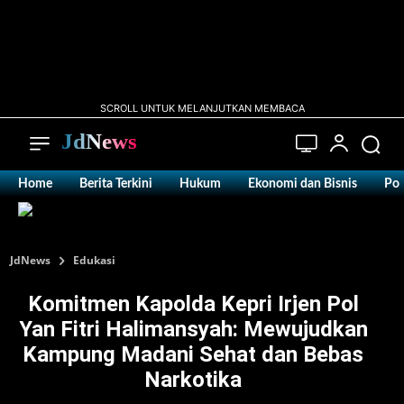
SCROLL UNTUK MELANJUTKAN MEMBACA
JdNews
Home
Berita Terkini
Hukum
Ekonomi dan Bisnis
Pol
JdNews
Edukasi
Komitmen Kapolda Kepri Irjen Pol
Yan Fitri Halimansyah: Mewujudkan
Kampung Madani Sehat dan Bebas
Narkotika