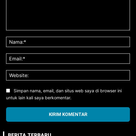
Komentar:
Na
Ema
Web
Simpan nama, email, dan situs web saya di browser ini
untuk lain kali saya berkomentar.
BERITA TERBARU