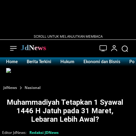
SCROLL UNTUK MELANJUTKAN MEMBACA
JdNews
Home
Berita Terkini
Hukum
Ekonomi dan Bisnis
Pol
JdNews
Nasional
Muhammadiyah Tetapkan 1 Syawal
1446 H Jatuh pada 31 Maret,
Lebaran Lebih Awal?
Editor JdNews:
Redaksi JDNews