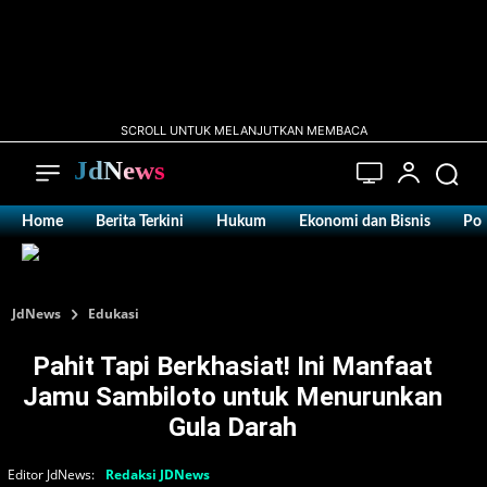
SCROLL UNTUK MELANJUTKAN MEMBACA
JdNews
Home
Berita Terkini
Hukum
Ekonomi dan Bisnis
Pol
JdNews
Edukasi
Pahit Tapi Berkhasiat! Ini Manfaat
Jamu Sambiloto untuk Menurunkan
Gula Darah
Editor JdNews:
Redaksi JDNews