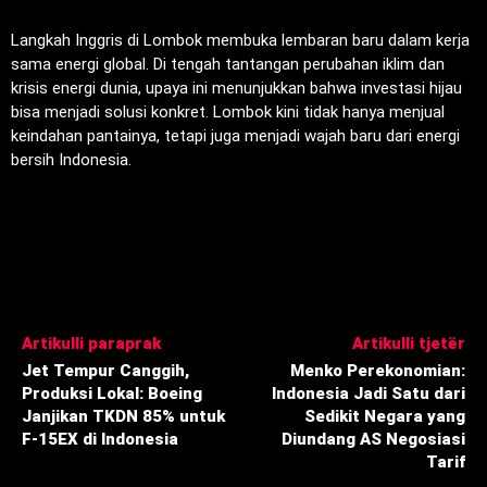
Langkah Inggris di Lombok membuka lembaran baru dalam kerja
sama energi global. Di tengah tantangan perubahan iklim dan
krisis energi dunia, upaya ini menunjukkan bahwa investasi hijau
bisa menjadi solusi konkret. Lombok kini tidak hanya menjual
keindahan pantainya, tetapi juga menjadi wajah baru dari energi
bersih Indonesia.
Artikulli paraprak
Artikulli tjetër
Jet Tempur Canggih,
Menko Perekonomian:
Produksi Lokal: Boeing
Indonesia Jadi Satu dari
Janjikan TKDN 85% untuk
Sedikit Negara yang
F-15EX di Indonesia
Diundang AS Negosiasi
Tarif