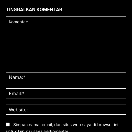
TINGGALKAN KOMENTAR
Komentar:
Na
Ema
Web
Simpan nama, email, dan situs web saya di browser ini
untuk lain kali saya berkomentar.