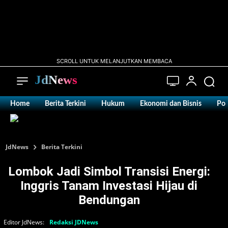
SCROLL UNTUK MELANJUTKAN MEMBACA
JdNews
Home
Berita Terkini
Hukum
Ekonomi dan Bisnis
Pol
JdNews
Berita Terkini
Lombok Jadi Simbol Transisi Energi:
Inggris Tanam Investasi Hijau di
Bendungan
Editor JdNews:
Redaksi JDNews