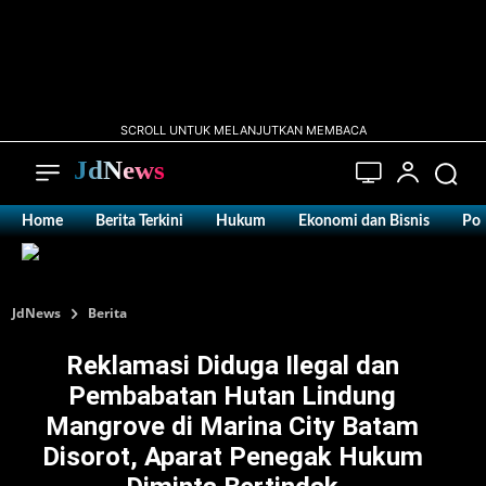
SCROLL UNTUK MELANJUTKAN MEMBACA
JdNews
Home
Berita Terkini
Hukum
Ekonomi dan Bisnis
Pol
JdNews
Berita
‎Reklamasi Diduga Ilegal dan
Pembabatan Hutan Lindung
Mangrove di Marina City Batam
Disorot, Aparat Penegak Hukum