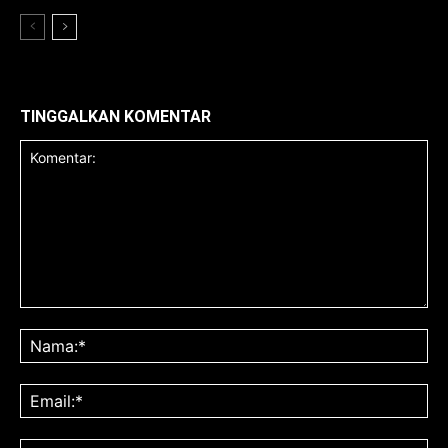
TINGGALKAN KOMENTAR
Komentar:
Na
Ema