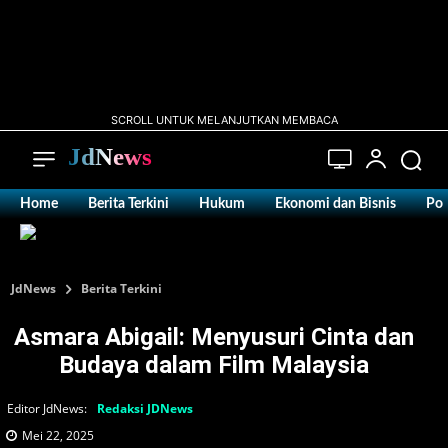
SCROLL UNTUK MELANJUTKAN MEMBACA
JdNews
Home
Berita Terkini
Hukum
Ekonomi dan Bisnis
Pol
JdNews
Berita Terkini
Asmara Abigail: Menyusuri Cinta dan
Budaya dalam Film Malaysia
Editor JdNews:
Redaksi JDNews
Mei 22, 2025