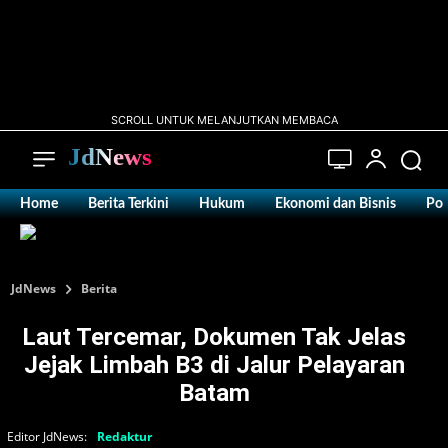
SCROLL UNTUK MELANJUTKAN MEMBACA
JdNews
Home
Berita Terkini
Hukum
Ekonomi dan Bisnis
Pol
JdNews
Berita
‎Laut Tercemar, Dokumen Tak Jelas
Jejak Limbah B3 di Jalur Pelayaran
Batam
Editor JdNews:
Redaktur