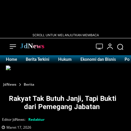
SCROLL UNTUK MELANJUTKAN MEMBACA
JdNews
Home
Berita Terkini
Hukum
Ekonomi dan Bisnis
Pol
JdNews
Berita
Rakyat Tak Butuh Janji, Tapi Bukti
dari Pemegang Jabatan ‎
Editor JdNews:
Redaktur
Maret 17, 2026