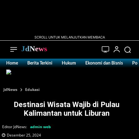
SCROLL UNTUK MELANJUTKAN MEMBACA
JdNews
Home
Berita Terkini
Hukum
Ekonomi dan Bisnis
Pol
JdNews
Edukasi
Destinasi Wisata Wajib di Pulau
Kalimantan untuk Liburan
Editor JdNews:
admin web
Desember 25, 2024