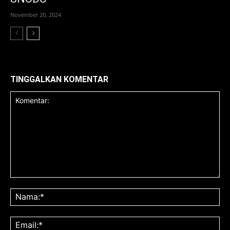
November 20, 2024
TINGGALKAN KOMENTAR
Komentar:
Na
Ema