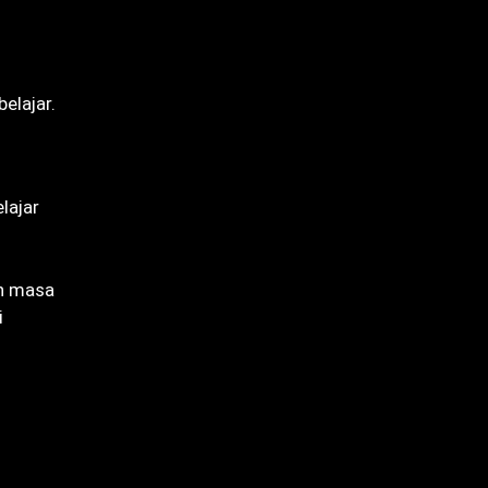
elajar.
lajar
an masa
i