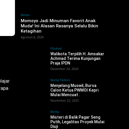
Berita
Momoyo Jadi Minuman Favorit Anak
Muda! Ini Alasan Rasanya Selalu Bikin
Ketagihan
Agustus 6, 2026
Edukasi
Walikota Terpilih H. Amsakar
Achmad Terima Kunjungan
Praja IPDN
Desember 24, 2024
Berita Terkini
lajar
Menjelang Muswil, Bursa
rapa
Calon Ketua PWMOI Kepri
Mulai Mencuat ‎.
November 22, 2025
Berita
Misteri di Balik Pagar Seng
Putih, Legalitas Proyek Mulai
Diuji ‎