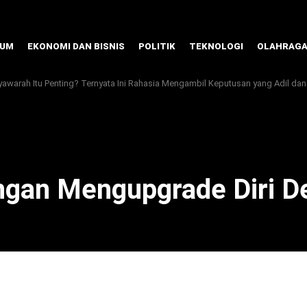
KUM
EKONOMI DAN BISNIS
POLITIK
TEKNOLOGI
OLAHRAG
arah Itu Penting? Ternyata Ini Rahasia Mengambil Keputusan yang Adil dan
ngan Mengupgrade Diri 