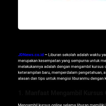
Bagikan
JDNews.co.id
–
Liburan sekolah adalah waktu yang
merupakan kesempatan yang sempurna untuk meng
melakukannya adalah dengan mengambil kursus onl
keterampilan baru, memperdalam pengetahuan, at
alasan dan tips untuk mengisi liburanmu dengan k
1. Manfaat Mengambil Kursus 
Mengambil kursus online selama liburan memiliki 