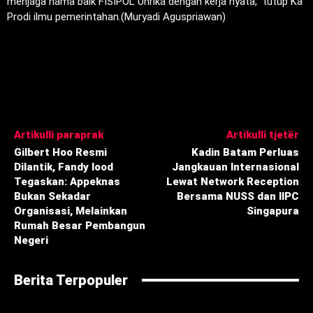
menjaga nama baik FISIPOL Unrika dengan kerja nyata,” tutup Ka
Prodi ilmu pemerintahan.(Muryadi Aguspriawan)
Artikulli paraprak
Artikulli tjetër
Gilbert Hoo Resmi
Kadin Batam Perluas
Dilantik, Fandy Iood
Jangkauan Internasional
Tegaskan: Appeknas
Lewat Network Reception
Bukan Sekadar
Bersama NUSS dan IIPC
Organisasi, Melainkan
Singapura
Rumah Besar Pembangun
Negeri
Berita Terpopuler