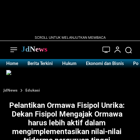
SCROLL UNTUK MELANJUTKAN MEMBACA
JdNews
Home
Berita Terkini
Hukum
Ekonomi dan Bisnis
Pol
JdNews
Edukasi
Pelantikan Ormawa Fisipol Unrika:
Dekan Fisipol Mengajak Ormawa
harus lebih aktif dalam
mengimplementasikan nilai-nilai