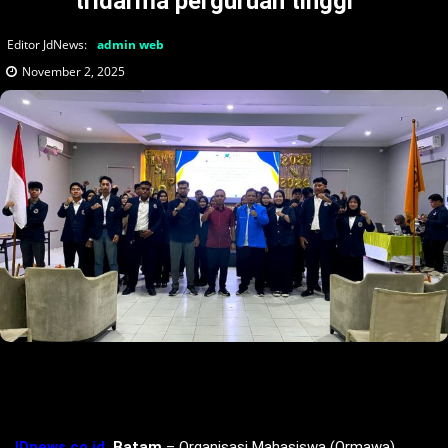
tridarma perguruan tinggi
Editor JdNews:
admin web
November 2, 2025
JDnews.co.id,
Batam
– Organisasi Mahasiswa (Ormawa)