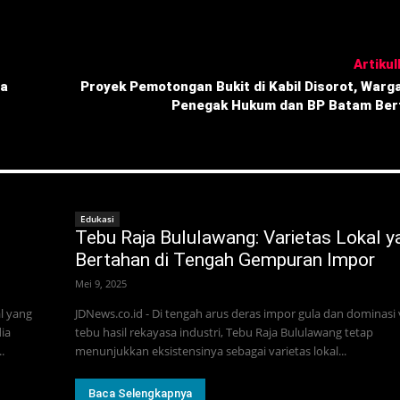
Artikull
ga
‎Proyek Pemotongan Bukit di Kabil Disorot, Warg
Penegak Hukum dan BP Batam Berti
Edukasi
Tebu Raja Bululawang: Varietas Lokal y
Bertahan di Tengah Gempuran Impor
Mei 9, 2025
l yang
JDNews.co.id - Di tengah arus deras impor gula dan dominasi 
ia
tebu hasil rekayasa industri, Tebu Raja Bululawang tetap
.
menunjukkan eksistensinya sebagai varietas lokal...
Baca Selengkapnya