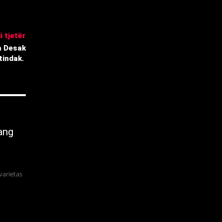
i tjetër
a Desak
ndak. ‎
ang
varietas