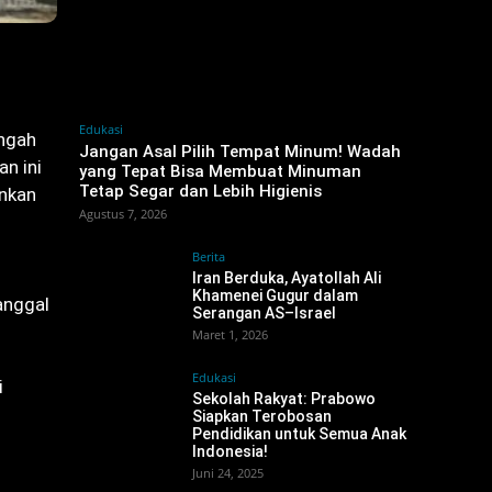
Edukasi
engah
Jangan Asal Pilih Tempat Minum! Wadah
n ini
yang Tepat Bisa Membuat Minuman
Tetap Segar dan Lebih Higienis
ankan
Agustus 7, 2026
Berita
Iran Berduka, Ayatollah Ali
Khamenei Gugur dalam
anggal
Serangan AS–Israel ‎
Maret 1, 2026
Edukasi
i
Sekolah Rakyat: Prabowo
Siapkan Terobosan
Pendidikan untuk Semua Anak
Indonesia!
Juni 24, 2025