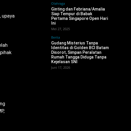
Olahraga
Ginting dan Febriana/Amalia
Siap Tempur di Babak
, upaya
Pertama Singapore Open Hari
Ini
Mei 27, 2025
Berita
Gudang Misterius Tanpa
elah
Identitas di Golden BCI Batam
 pihak
Disorot, Simpan Peralatan
Rumah Tangga Diduga Tanpa
Kejelasan SNI ‎
Juni 17, 2026
ang
P,