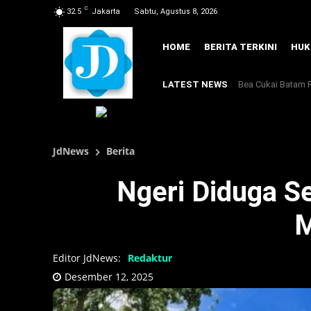
C
32.5
Jakarta
Sabtu, Agustus 8, 2026
HOME
BERITA TERKINI
HU
LATEST NEWS
‎Bea Cukai Batam 
JdNews
Berita
‎Ngeri Diduga S
M
Editor JdNews:
Redaktur
Desember 12, 2025