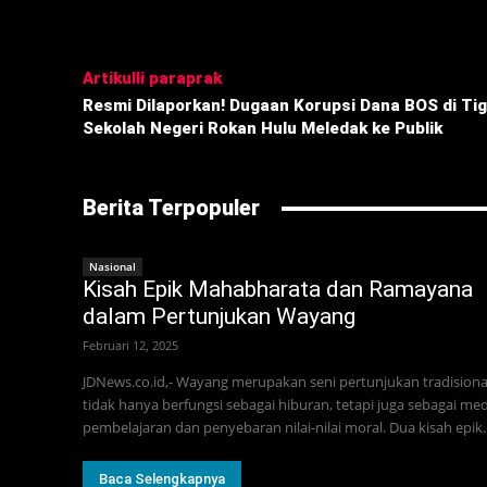
Bagikan
Artikulli paraprak
Resmi Dilaporkan! Dugaan Korupsi Dana BOS di Ti
Sekolah Negeri Rokan Hulu Meledak ke Publik
Berita Terpopuler
Nasional
Kisah Epik Mahabharata dan Ramayana
dalam Pertunjukan Wayang
Februari 12, 2025
JDNews.co.id,- Wayang merupakan seni pertunjukan tradisiona
tidak hanya berfungsi sebagai hiburan, tetapi juga sebagai med
pembelajaran dan penyebaran nilai-nilai moral. Dua kisah epik..
Baca Selengkapnya