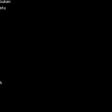
 bukan
satu
eh