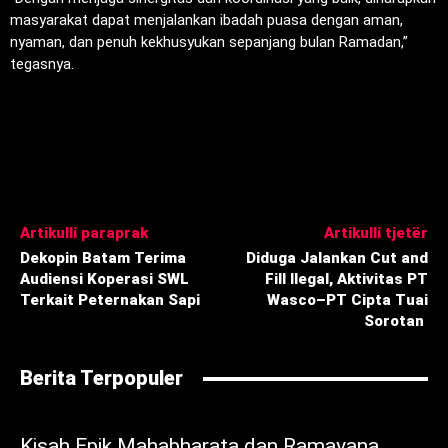
masyarakat dapat menjalankan ibadah puasa dengan aman,
nyaman, dan penuh kekhusyukan sepanjang bulan Ramadan,”
tegasnya.
Artikulli paraprak
Artikulli tjetër
Dekopin Batam Terima
‎Diduga Jalankan Cut and
Audiensi Koperasi SWL
Fill Ilegal, Aktivitas PT
Terkait Peternakan Sapi
Wasco–PT Cipta Tuai
Sorotan ‎
Berita Terpopuler
Kisah Epik Mahabharata dan Ramayana