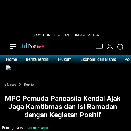
SCROLL UNTUK MELANJUTKAN MEMBACA
JdNews
Home
Berita Terkini
Hukum
Ekonomi dan Bisnis
Pol
JdNews
Berita
MPC Pemuda Pancasila Kendal Ajak
Jaga Kamtibmas dan Isi Ramadan
dengan Kegiatan Positif
Editor JdNews:
admin web