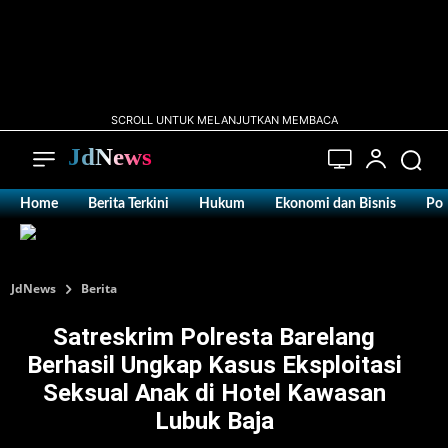
SCROLL UNTUK MELANJUTKAN MEMBACA
JdNews
Home
Berita Terkini
Hukum
Ekonomi dan Bisnis
Pol
JdNews
Berita
Satreskrim Polresta Barelang
Berhasil Ungkap Kasus Eksploitasi
Seksual Anak di Hotel Kawasan
Lubuk Baja