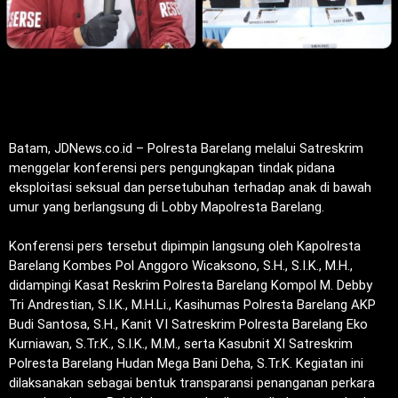
Batam, JDNews.co.id – Polresta Barelang melalui Satreskrim
menggelar konferensi pers pengungkapan tindak pidana
eksploitasi seksual dan persetubuhan terhadap anak di bawah
umur yang berlangsung di Lobby Mapolresta Barelang.
Konferensi pers tersebut dipimpin langsung oleh Kapolresta
Barelang Kombes Pol Anggoro Wicaksono, S.H., S.I.K., M.H.,
didampingi Kasat Reskrim Polresta Barelang Kompol M. Debby
Tri Andrestian, S.I.K., M.H.Li., Kasihumas Polresta Barelang AKP
Budi Santosa, S.H., Kanit VI Satreskrim Polresta Barelang Eko
Kurniawan, S.Tr.K., S.I.K., M.M., serta Kasubnit XI Satreskrim
Polresta Barelang Hudan Mega Bani Deha, S.Tr.K. Kegiatan ini
dilaksanakan sebagai bentuk transparansi penanganan perkara