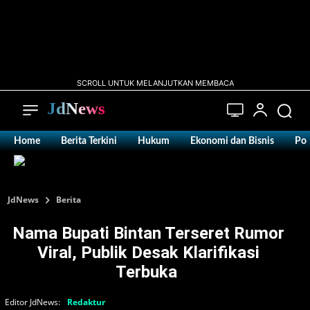
SCROLL UNTUK MELANJUTKAN MEMBACA
JdNews
Home
Berita Terkini
Hukum
Ekonomi dan Bisnis
Pol
JdNews
Berita
Nama Bupati Bintan Terseret Rumor
Viral, Publik Desak Klarifikasi
Terbuka ‎
Editor JdNews:
Redaktur