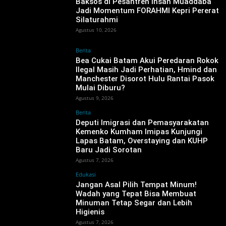
Baksos di Pesantren Insan Muaddaba
Jadi Momentum FORAHMI Kepri Pererat
Silaturahmi
Agustus 10, 2026
Berita
Bea Cukai Batam Akui Peredaran Rokok
Ilegal Masih Jadi Perhatian, Hmind dan
Manchester Disorot Hulu Rantai Pasok
Mulai Diburu?
Agustus 9, 2026
Berita
‎Deputi Imigrasi dan Pemasyarakatan
Kemenko Kumham Imipas Kunjungi
Lapas Batam, Overstaying dan KUHP
Baru Jadi Sorotan
Agustus 7, 2026
Edukasi
Jangan Asal Pilih Tempat Minum!
Wadah yang Tepat Bisa Membuat
Minuman Tetap Segar dan Lebih
Higienis
Agustus 7, 2026