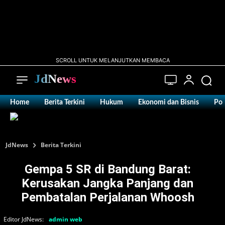
SCROLL UNTUK MELANJUTKAN MEMBACA
JdNews
Home
Berita Terkini
Hukum
Ekonomi dan Bisnis
Pol
JdNews
Berita Terkini
Gempa 5 SR di Bandung Barat:
Kerusakan Jangka Panjang dan
Pembatalan Perjalanan Whoosh
Editor JdNews:
admin web