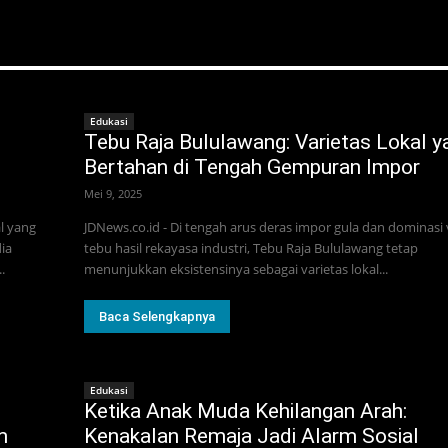
Edukasi
Tebu Raja Bululawang: Varietas Lokal y
Bertahan di Tengah Gempuran Impor
Mei 9, 2025
l yang
JDNews.co.id - Di tengah arus deras impor gula dan dominasi 
ia
tebu hasil rekayasa industri, Tebu Raja Bululawang tetap
.
menunjukkan eksistensinya sebagai varietas lokal...
Baca Selengkapnya
Edukasi
Ketika Anak Muda Kehilangan Arah:
m
Kenakalan Remaja Jadi Alarm Sosial