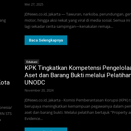
Mei 27, 2025
JDNews.co.id, Jakarta — Tawuran, narkoba, perundungan, ge
yang
motor, hingga aksi nekat yang viral di media sosial. Semua in
lagi sekadar cerita sampingan—kenakalan remaja...
Baca Selengkapnya
Edukasi
KPK Tingkatkan Kompetensi Pengelola
Aset dan Barang Bukti melalui Pelatiha
Kota
UNODC
November 20, 2024
JDNews.co.id, Jakarta - Komisi Pemberantasan Korupsi (KPK) 
berupaya meningkatkan kemampuan pegawainya dalam pen
onesia/
aset dan barang bukti. Melalui pelatihan bertajuk “Property 
UIN STS
Evidence...
a