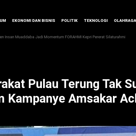
KUM
EKONOMI DAN BISNIS
POLITIK
TEKNOLOGI
OLAHRAG
ren Insan Muaddaba Jadi Momentum FORAHMI Kepri Pererat Silaturahmi
kat Pulau Terung Tak Su
am Kampanye Amsakar A