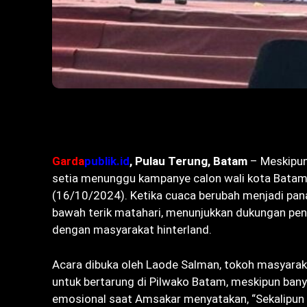
Bagikan
Garda
publik.id
, Pulau Terung, Batam
– Meskipun
setia menunggu kampanye calon wali kota Batam
(16/10/2024). Ketika cuaca berubah menjadi pana
bawah terik matahari, menunjukkan dukungan pen
dengan masyarakat hinterland.
Acara dibuka oleh Laode Salman, tokoh masyara
untuk bertarung di Pilwako Batam, meskipun ba
emosional saat Amsakar menyatakan, “Sekalipun h