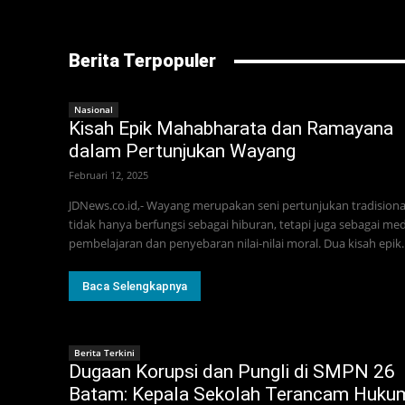
Berita Terpopuler
Nasional
Kisah Epik Mahabharata dan Ramayana
dalam Pertunjukan Wayang
Februari 12, 2025
JDNews.co.id,- Wayang merupakan seni pertunjukan tradisiona
tidak hanya berfungsi sebagai hiburan, tetapi juga sebagai med
pembelajaran dan penyebaran nilai-nilai moral. Dua kisah epik..
Baca Selengkapnya
Berita Terkini
Dugaan Korupsi dan Pungli di SMPN 26
Batam: Kepala Sekolah Terancam Huku