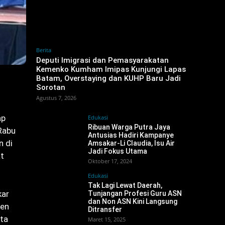
Berita
‎Deputi Imigrasi dan Pemasyarakatan
Kemenko Kumham Imipas Kunjungi Lapas
Batam, Overstaying dan KUHP Baru Jadi
Sorotan
Agustus 7, 2026
ap
Edukasi
Ribuan Warga Putra Jaya
Rabu
Antusias Hadiri Kampanye
n di
Amsakar-Li Claudia, Isu Air
Jadi Fokus Utama
t
Oktober 17, 2024
Edukasi
Tak Lagi Lewat Daerah,
kar
Tunjangan Profesi Guru ASN
dan Non ASN Kini Langsung
men
Ditransfer
ata
Maret 15, 2025