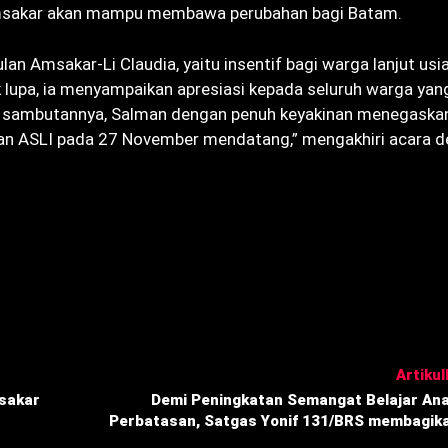
msakar akan mampu membawa perubahan bagi Batam.
n Amsakar-Li Claudia, yaitu insentif bagi warga lanjut usi
k lupa, ia menyampaikan apresiasi kepada seluruh warga yan
hir sambutannya, Salman dengan penuh keyakinan menegaska
kan ASLI pada 27 November mendatang,” mengakhiri acara 
Artikull
sakar
Demi Peningkatan Semangat Belajar An
Perbatasan, Satgas Yonif 131/BRS membagik