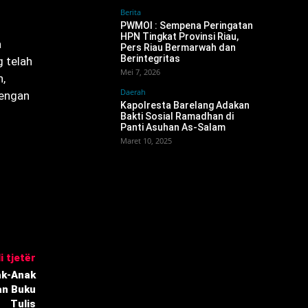
Berita
PWMOI : Sempena Peringatan
HPN Tingkat Provinsi Riau,
a
Pers Riau Bermarwah dan
Berintegritas
g telah
Mei 7, 2026
n,
Daerah
dengan
Kapolresta Barelang Adakan
Bakti Sosial Ramadhan di
Panti Asuhan As-Salam
Maret 10, 2025
i tjetër
ak-Anak
an Buku
Tulis