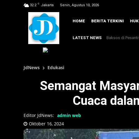
C
32.2
Jakarta
Senin, Agustus 10, 2026
HOME
BERITA TERKINI
HU
LATEST NEWS
Baksos di Pesant
JdNews
Edukasi
Semangat Masyara
Cuaca dal
Editor JdNews:
admin web
Oktober 16, 2024