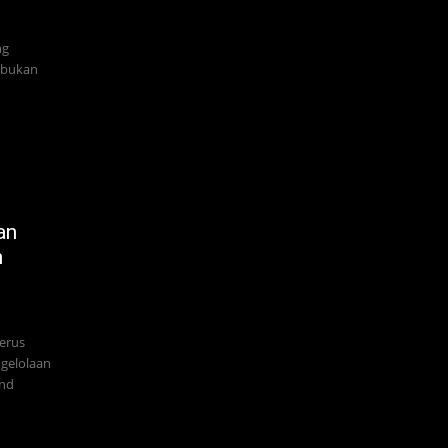
ng
i bukan
an
n
terus
gelolaan
and