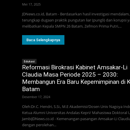
Mei 17, 2025
JDNews.co.id, Batam - Berdasarkan hasil investigasi mendalam,
terungkap dugaan praktik pungutan liar (pungli) dan korupsi 
melibatkan Kepala SMPN 26 Batam, Zefmon Prima Putri,...
Baca Selengkapnya
Edukasi
Reformasi Birokrasi Kabinet Amsakar-Li
Claudia Masa Periode 2025 – 2030:
Membangun Era Baru Kepemimpinan di 
Batam
Desember 17, 2024
Oleh:Dr.C. Hendri, S.Si., M.E Akademisi/Dosen Univ Nagoya Ind
Ketua Alumni Universitas Andalas Kepri/ Mahasiswa Doktoral 
JambiJDNews.co.id - Kemenangan pasangan Amsakar-Li Claudi
dengan perolehan...