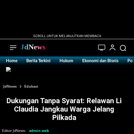
SCROLL UNTUK MELANJUTKAN MEMBACA
JdNews
Home
Berita Terkini
Hukum
Ekonomi dan Bisnis
Pol
JdNews
Edukasi
Dukungan Tanpa Syarat: Relawan Li
Claudia Jangkau Warga Jelang
Pilkada
Editor JdNews:
admin web