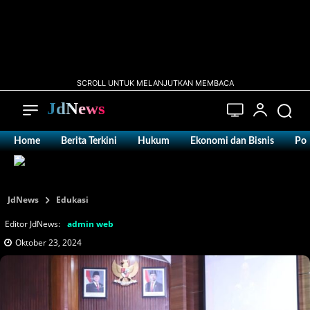
SCROLL UNTUK MELANJUTKAN MEMBACA
JdNews
Home
Berita Terkini
Hukum
Ekonomi dan Bisnis
Pol
JdNews
Edukasi
Editor JdNews:
admin web
Oktober 23, 2024