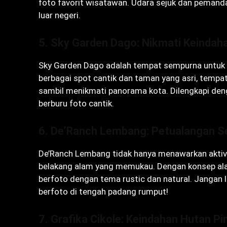
foto favorit wisatawan. Udara sejuk dan pemanda
luar negeri.
5.
Sky Garden Dago: Nikmati Keindaha
Sky Garden Dago adalah tempat sempurna untuk
berbagai spot cantik dan taman yang asri, tempat
sambil menikmati panorama kota. Dilengkapi den
berburu foto cantik.
6.
De’Ranch Lembang: Petualangan S
De’Ranch Lembang tidak hanya menawarkan aktivit
belakang alam yang memukau. Dengan konsep ala
berfoto dengan tema rustic dan natural. Janga
berfoto di tengah padang rumput!
7.
Grafika Cikole: Keindahan Hutan 