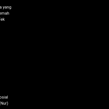
a yang
kemah
fek
sial
(Nur)