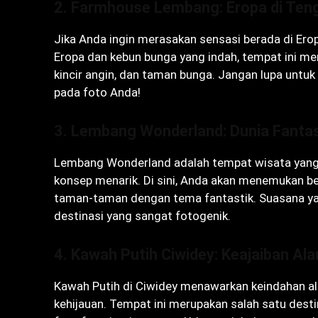
2.
Farmhouse Lembang: Eropa di Ten
Jika Anda ingin merasakan sensasi berada di Ero
Eropa dan kebun bunga yang indah, tempat ini me
kincir angin, dan taman bunga. Jangan lupa untu
pada foto Anda!
3.
Lembang Wonderland: Dunia Fanta
Lembang Wonderland adalah tempat wisata yang 
konsep menarik. Di sini, Anda akan menemukan be
taman-taman dengan tema fantastik. Suasana ya
destinasi yang sangat fotogenik.
4.
Kawah Putih Ciwidey: Keajaiban A
Kawah Putih di Ciwidey menawarkan keindahan ala
kehijauan. Tempat ini merupakan salah satu desti