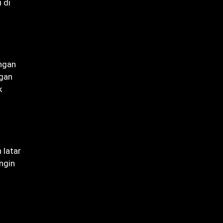
 di
ngan
ngan
k
 latar
ngin