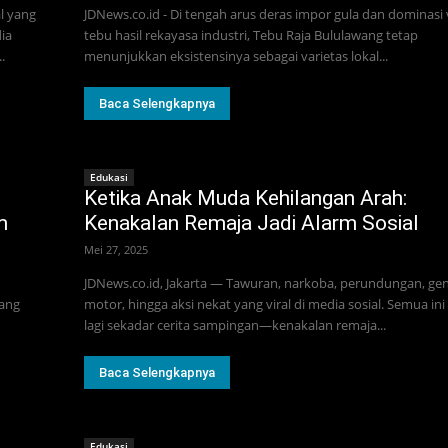
l yang
JDNews.co.id - Di tengah arus deras impor gula dan dominasi 
ia
tebu hasil rekayasa industri, Tebu Raja Bululawang tetap
.
menunjukkan eksistensinya sebagai varietas lokal...
Baca Selengkapnya
Edukasi
Ketika Anak Muda Kehilangan Arah:
m
Kenakalan Remaja Jadi Alarm Sosial
Mei 27, 2025
JDNews.co.id, Jakarta — Tawuran, narkoba, perundungan, ge
yang
motor, hingga aksi nekat yang viral di media sosial. Semua in
lagi sekadar cerita sampingan—kenakalan remaja...
Baca Selengkapnya
Edukasi