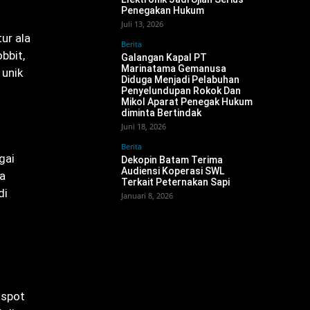
Penegakan Hukum ‎
Juli 13, 2026
ur ala
Berita
bbit,
‎Galangan Kapal PT
Marinatama Gemanusa
 unik
Diduga Menjadi Pelabuhan
Penyelundupan Rokok Dan
Mikol Aparat Penegak Hukum
diminta Bertindak
Juni 18, 2026
Berita
gai
Dekopin Batam Terima
Audiensi Koperasi SWL
ga
Terkait Peternakan Sapi
di
Januari 8, 2026
 spot