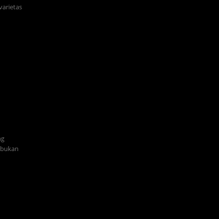
varietas
ng
i bukan