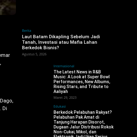
Berita
‎Laut Batam Dikapling Sebelum Jadi
Tanah, Investasi atau Mafia Lahan
Berkedok Bisnis?
Agustus 5, 2026
gemar
,
Internasional
The Latest News in R&B
Music: A Look at Super Bowl
Performances, New Albums,
Rising Stars, and Tribute to
Aaliyah
Maret 29, 2023
 Dago,
Edukasi
 Di
Berkedok Pelabuhan Rakyat?
Pelabuhan Pak Amat di
Tanjung Harapan Disorot,
Dugaan Jalur Distribusi Rokok
Non-Cukai, Mikol, dan
Elektronik Jadi Ujian Serius