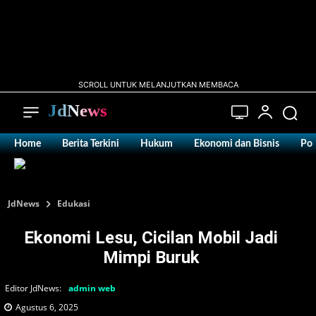
SCROLL UNTUK MELANJUTKAN MEMBACA
JdNews
Home
Berita Terkini
Hukum
Ekonomi dan Bisnis
Pol
JdNews
Edukasi
Ekonomi Lesu, Cicilan Mobil Jadi
Mimpi Buruk
Editor JdNews:
admin web
Agustus 6, 2025