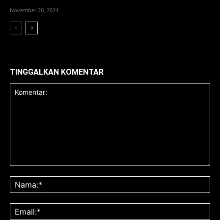
November 20, 2024
TINGGALKAN KOMENTAR
Komentar:
Na
Ema