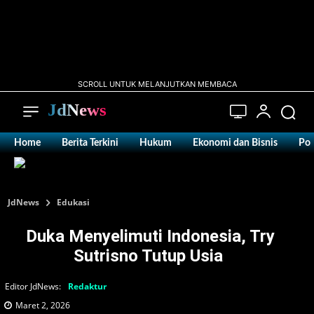
SCROLL UNTUK MELANJUTKAN MEMBACA
JdNews
Home
Berita Terkini
Hukum
Ekonomi dan Bisnis
Pol
JdNews
Edukasi
Duka Menyelimuti Indonesia, Try
Sutrisno Tutup Usia ‎
Editor JdNews:
Redaktur
Maret 2, 2026