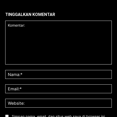
TINGGALKAN KOMENTAR
Komentar:
Na
Ema
Web
Simpan nama, email, dan situs web saya di browser ini