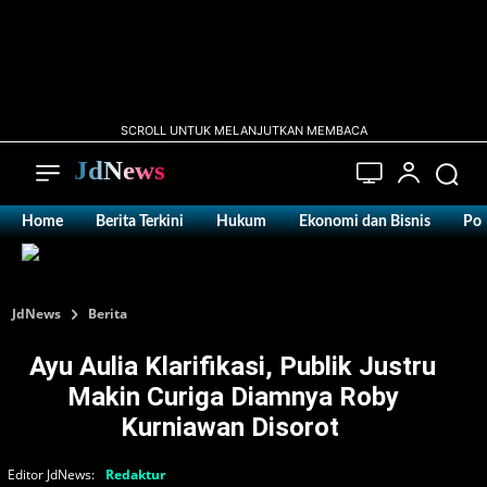
SCROLL UNTUK MELANJUTKAN MEMBACA
JdNews
Home
Berita Terkini
Hukum
Ekonomi dan Bisnis
Pol
JdNews
Berita
Ayu Aulia Klarifikasi, Publik Justru
Makin Curiga Diamnya Roby
Kurniawan Disorot ‎
Editor JdNews:
Redaktur