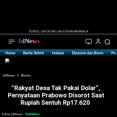
SCROLL UNTUK MELANJUTKAN MEMBACA
JdNews
Home
Berita Terkini
Hukum
Ekonomi dan Bisnis
Pol
JdNews
Berita
“Rakyat Desa Tak Pakai Dolar”,
Pernyataan Prabowo Disorot Saat
Rupiah Sentuh Rp17.620 ‎
Editor JdNews:
Redaktur