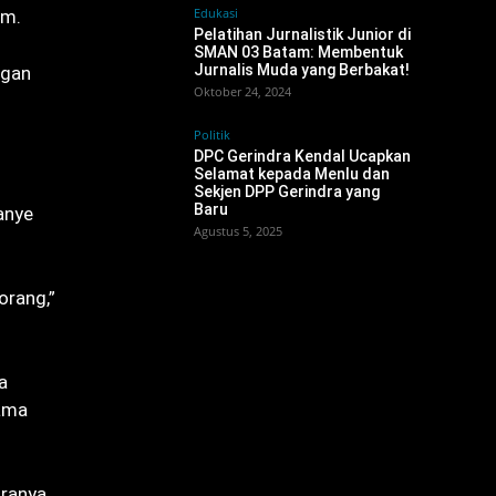
Edukasi
am.
Pelatihan Jurnalistik Junior di
SMAN 03 Batam: Membentuk
Jurnalis Muda yang Berbakat!
ngan
Oktober 24, 2024
Politik
DPC Gerindra Kendal Ucapkan
Selamat kepada Menlu dan
Sekjen DPP Gerindra yang
Baru
anye
Agustus 5, 2025
orang,”
a
lama
aranya