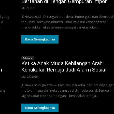
Bertahan di Tengah Gempuran Impor
Mei 9, 2025
l yang
JDNews.co.id - Di tengah arus deras impor gula dan dominasi 
ia
tebu hasil rekayasa industri, Tebu Raja Bululawang tetap
.
menunjukkan eksistensinya sebagai varietas lokal...
Baca Selengkapnya
Edukasi
Ketika Anak Muda Kehilangan Arah:
m
Kenakalan Remaja Jadi Alarm Sosial
Mei 27, 2025
JDNews.co.id, Jakarta — Tawuran, narkoba, perundungan, ge
yang
motor, hingga aksi nekat yang viral di media sosial. Semua in
lagi sekadar cerita sampingan—kenakalan remaja...
Baca Selengkapnya