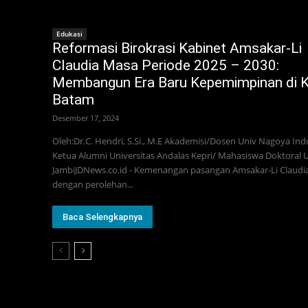
Edukasi
Reformasi Birokrasi Kabinet Amsakar-Li
Claudia Masa Periode 2025 – 2030:
Membangun Era Baru Kepemimpinan di 
Batam
Desember 17, 2024
Oleh:Dr.C. Hendri, S.Si., M.E Akademisi/Dosen Univ Nagoya Ind
Ketua Alumni Universitas Andalas Kepri/ Mahasiswa Doktoral 
JambiJDNews.co.id - Kemenangan pasangan Amsakar-Li Claudi
dengan perolehan...
Baca Selengkapnya