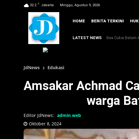
C
32.2
Jakarta
Minggu, Agustus 9, 2026
HOME
BERITA TERKINI
HU
LATEST NEWS
Bea Cukai Batam A
JdNews
Edukasi
Amsakar Achmad Cal
warga Ba
Editor JdNews:
admin web
Oktober 8, 2024