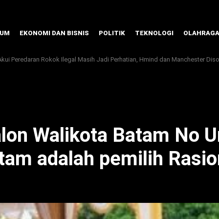
KUM
EKONOMI DAN BISNIS
POLITIK
TEKNOLOGI
OLAHRAG
kui Peredaran Rokok Ilegal Masih Jadi Perhatian, Hmind dan Manchester Diso
on Walikota Batam No Ur
tam adalah pemilih Rasio