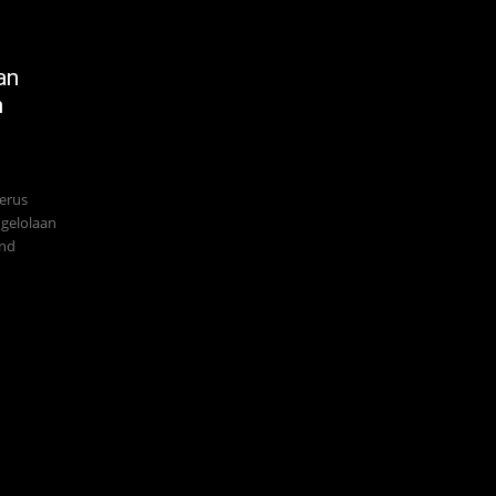
an
n
terus
gelolaan
and