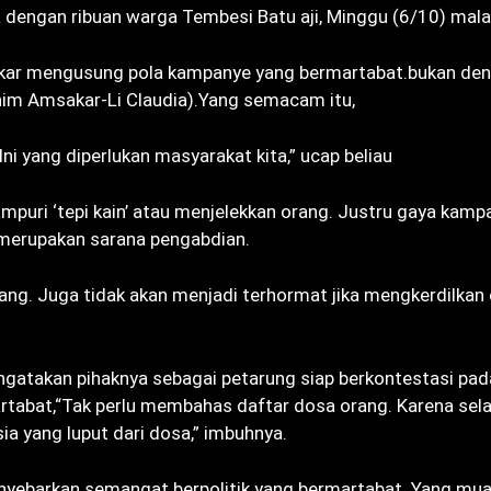
ka dengan ribuan warga Tembesi Batu aji, Minggu (6/10) mal
kar mengusung pola kampanye yang bermartabat.bukan de
nim Amsakar-Li Claudia).Yang semacam itu,
ni yang diperlukan masyarakat kita,” ucap beliau
puri ‘tepi kain’ atau menjelekkan orang. Justru gaya kamp
a merupakan sarana pengabdian.
ng. Juga tidak akan menjadi terhormat jika mengkerdilkan 
ngatakan pihaknya sebagai petarung siap berkontestasi pad
rtabat,“Tak perlu membahas daftar dosa orang. Karena se
ia yang luput dari dosa,” imbuhnya.
nyebarkan semangat berpolitik yang bermartabat. Yang mu