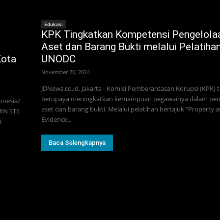
Edukasi
KPK Tingkatkan Kompetensi Pengelola
Aset dan Barang Bukti melalui Pelatiha
Kota
UNODC
November 20, 2024
JDNews.co.id, Jakarta - Komisi Pemberantasan Korupsi (KPK) 
berupaya meningkatkan kemampuan pegawainya dalam pen
onesia/
aset dan barang bukti. Melalui pelatihan bertajuk “Property 
UIN STS
Evidence...
a
Baca Selengkapnya