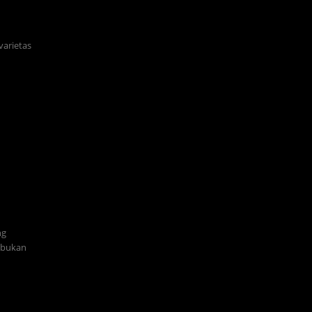
varietas
ng
i bukan