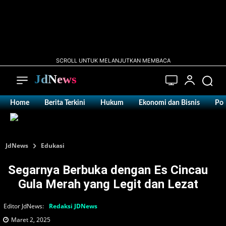
SCROLL UNTUK MELANJUTKAN MEMBACA
JdNews
Home
Berita Terkini
Hukum
Ekonomi dan Bisnis
Pol
JdNews
Edukasi
Segarnya Berbuka dengan Es Cincau
Gula Merah yang Legit dan Lezat
Editor JdNews:
Redaksi JDNews
Maret 2, 2025