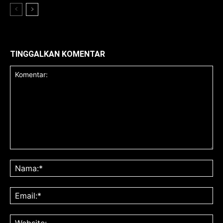
TINGGALKAN KOMENTAR
Komentar:
Na
Ema
Web