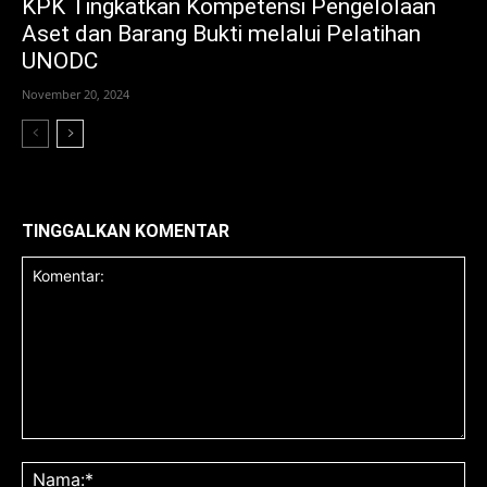
KPK Tingkatkan Kompetensi Pengelolaan
Aset dan Barang Bukti melalui Pelatihan
UNODC
November 20, 2024
TINGGALKAN KOMENTAR
Komentar:
Na