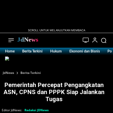
SCROLL UNTUK MELANJUTKAN MEMBACA
JdNews
Home
Berita Terkini
Hukum
Ekonomi dan Bisnis
Pol
JdNews
Berita Terkini
Pemerintah Percepat Pengangkatan
ASN, CPNS dan PPPK Siap Jalankan
Tugas
Editor JdNews:
Redaksi JDNews