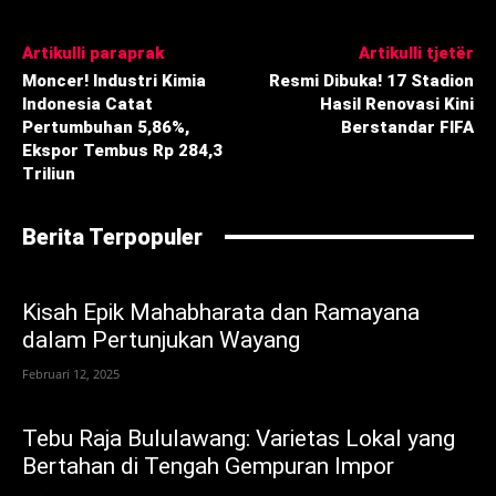
Artikulli paraprak
Artikulli tjetër
Moncer! Industri Kimia
Resmi Dibuka! 17 Stadion
Indonesia Catat
Hasil Renovasi Kini
Pertumbuhan 5,86%,
Berstandar FIFA
Ekspor Tembus Rp 284,3
Triliun
Berita Terpopuler
Kisah Epik Mahabharata dan Ramayana
dalam Pertunjukan Wayang
Februari 12, 2025
Tebu Raja Bululawang: Varietas Lokal yang
Bertahan di Tengah Gempuran Impor