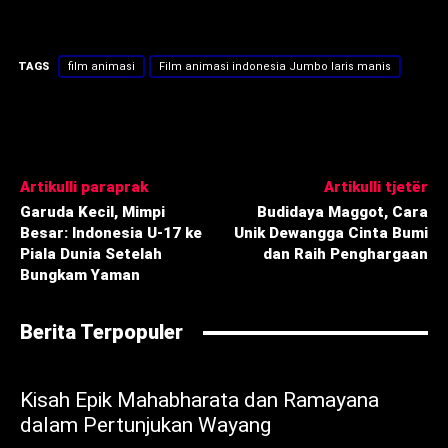
TAGS
film animasi
Film animasi indonesia Jumbo laris manis
Artikulli paraprak
Artikulli tjetër
Garuda Kecil, Mimpi
Budidaya Maggot, Cara
Besar: Indonesia U-17 ke
Unik Dewangga Cinta Bumi
Piala Dunia Setelah
dan Raih Penghargaan
Bungkam Yaman
Berita Terpopuler
Kisah Epik Mahabharata dan Ramayana
dalam Pertunjukan Wayang