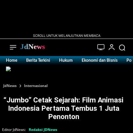
SCROLL UNTUK MELANJUTKAN MEMBACA
JdNews
Home
Berita Terkini
Hukum
Ekonomi dan Bisnis
Pol
JdNews
Internasional
“Jumbo” Cetak Sejarah: Film Animasi
Indonesia Pertama Tembus 1 Juta
Penonton
Editor JdNews:
Redaksi JDNews