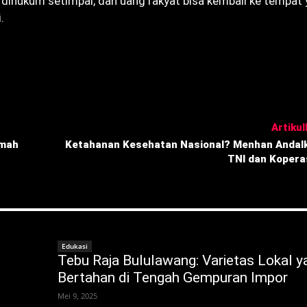
dihukum setimpal, dan uang rakyat bisa kembali ke tempat
.
Artikull
umah
Ketahanan Kesehatan Nasional? Menhan Andal
TNI dan Kopera
Edukasi
Tebu Raja Bululawang: Varietas Lokal y
Bertahan di Tengah Gempuran Impor
Mei 9, 2025