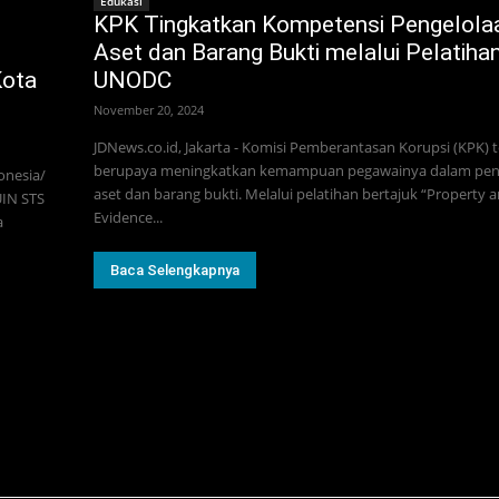
Edukasi
KPK Tingkatkan Kompetensi Pengelola
Aset dan Barang Bukti melalui Pelatiha
Kota
UNODC
November 20, 2024
JDNews.co.id, Jakarta - Komisi Pemberantasan Korupsi (KPK) 
berupaya meningkatkan kemampuan pegawainya dalam pen
onesia/
aset dan barang bukti. Melalui pelatihan bertajuk “Property 
UIN STS
Evidence...
a
Baca Selengkapnya