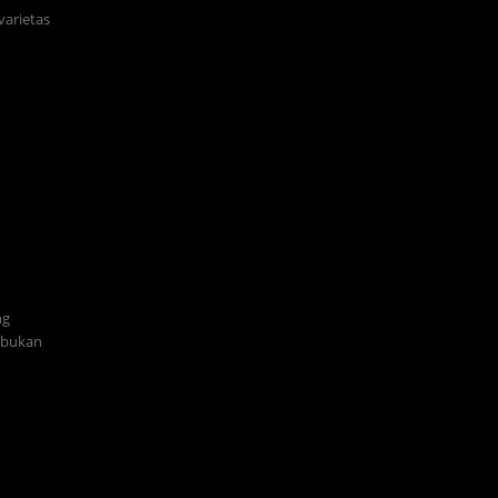
varietas
ng
i bukan