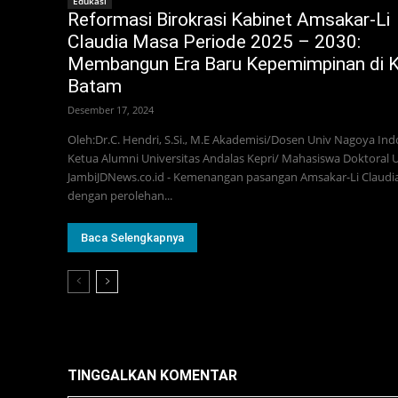
Edukasi
Reformasi Birokrasi Kabinet Amsakar-Li
Claudia Masa Periode 2025 – 2030:
Membangun Era Baru Kepemimpinan di 
Batam
Desember 17, 2024
Oleh:Dr.C. Hendri, S.Si., M.E Akademisi/Dosen Univ Nagoya Ind
Ketua Alumni Universitas Andalas Kepri/ Mahasiswa Doktoral 
JambiJDNews.co.id - Kemenangan pasangan Amsakar-Li Claudi
dengan perolehan...
Baca Selengkapnya
TINGGALKAN KOMENTAR