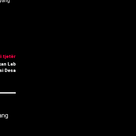
 yang
i tjetër
kan Lab
si Desa
ang