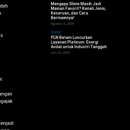
Mengapa Slime Masih Jadi
ebih
Mainan Favorit? Kenali Jenis,
n
Keseruan, dan Cara
Bermainnya!
Agustus 5, 2026
Daerah
us
PLN Batam Luncurkan
Layanan Platinum: Energi
Andal untuk Industri Tangguh
Juni 29, 2025
r.
tangan
ngajak
enjadi