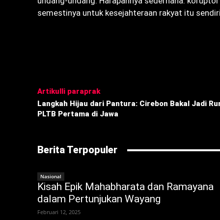
undang-undang. Harapannya sederhana: koruptor 
semestinya untuk kesejahteraan rakyat itu sendiri
Bagikan
Artikulli paraprak
Langkah Hijau dari Pantura: Cirebon Bakal Jadi R
PLTB Pertama di Jawa
Berita Terpopuler
Nasional
Kisah Epik Mahabharata dan Ramayana
dalam Pertunjukan Wayang
Februari 12, 2025