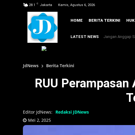
C
28.1
Jakarta
Kamis, Agustus 6, 2026
HOME
BERITA TERKINI
HU
LATEST NEWS
Jangan Anggap Se
JdNews
Berita Terkini
RUU Perampasan As
T
Editor JdNews:
Redaksi JDNews
Mei 2, 2025