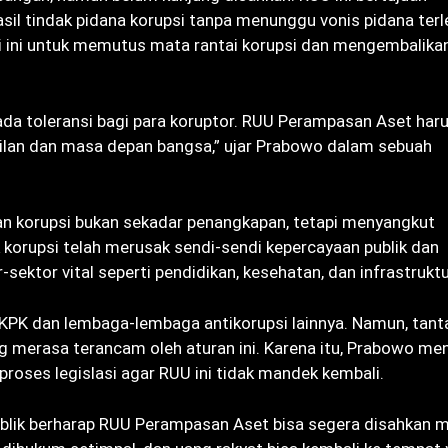
il tindak pidana korupsi tanpa menunggu vonis pidana terl
 ini untuk memutus mata rantai korupsi dan mengembalika
ada toleransi bagi para koruptor. RUU Perampasan Aset har
adilan dan masa depan bangsa,” ujar Prabowo dalam sebuah
 korupsi bukan sekadar penangkapan, tetapi menyangkut
k korupsi telah merusak sendi-sendi kepercayaan publik dan
ktor vital seperti pendidikan, kesehatan, dan infrastruktu
 KPK dan lembaga-lembaga antikorupsi lainnya. Namun, tan
g merasa terancam oleh aturan ini. Karena itu, Prabowo me
roses legislasi agar RUU ini tidak mandek kembali.
ublik berharap RUU Perampasan Aset bisa segera disahkan m