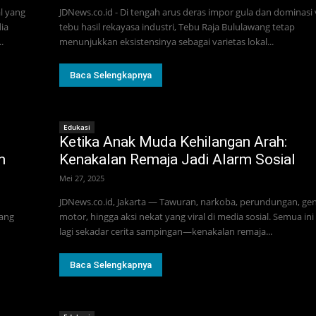
l yang
JDNews.co.id - Di tengah arus deras impor gula dan dominasi 
ia
tebu hasil rekayasa industri, Tebu Raja Bululawang tetap
.
menunjukkan eksistensinya sebagai varietas lokal...
Baca Selengkapnya
Edukasi
Ketika Anak Muda Kehilangan Arah:
m
Kenakalan Remaja Jadi Alarm Sosial
Mei 27, 2025
JDNews.co.id, Jakarta — Tawuran, narkoba, perundungan, ge
yang
motor, hingga aksi nekat yang viral di media sosial. Semua in
lagi sekadar cerita sampingan—kenakalan remaja...
Baca Selengkapnya