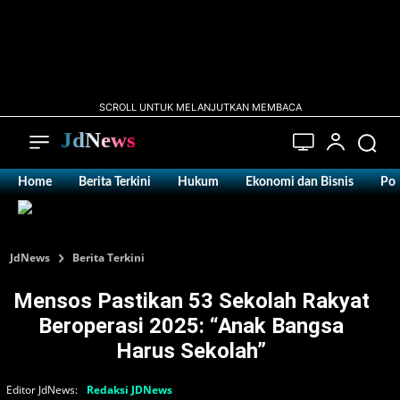
SCROLL UNTUK MELANJUTKAN MEMBACA
JdNews
Home
Berita Terkini
Hukum
Ekonomi dan Bisnis
Pol
JdNews
Berita Terkini
Mensos Pastikan 53 Sekolah Rakyat
Beroperasi 2025: “Anak Bangsa
Harus Sekolah”
Editor JdNews:
Redaksi JDNews